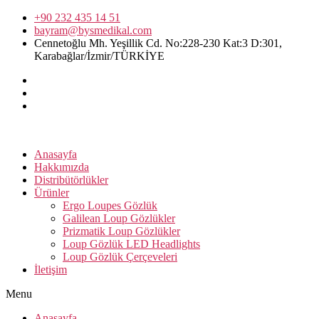
+90 232 435 14 51
bayram@bysmedikal.com
Cennetoğlu Mh. Yeşillik Cd. No:228-230 Kat:3 D:301,
Karabağlar/İzmir/TÜRKİYE
Anasayfa
Hakkımızda
Distribütörlükler
Ürünler
Ergo Loupes Gözlük
Galilean Loup Gözlükler
Prizmatik Loup Gözlükler
Loup Gözlük LED Headlights
Loup Gözlük Çerçeveleri
İletişim
Menu
Anasayfa